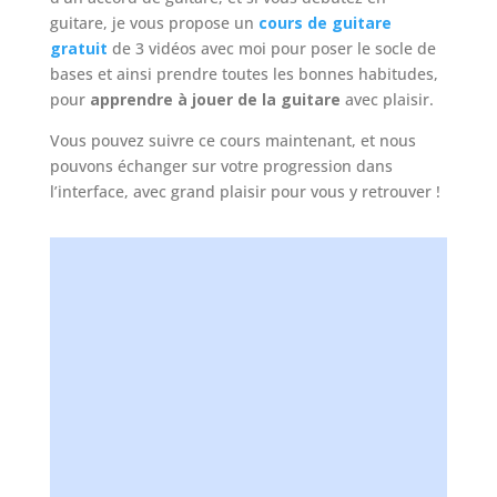
guitare, je vous propose un
cours de guitare
gratuit
de 3 vidéos avec moi pour poser le socle de
bases et ainsi prendre toutes les bonnes habitudes,
pour
apprendre à jouer de la guitare
avec plaisir.
Vous pouvez suivre ce cours maintenant, et nous
pouvons échanger sur votre progression dans
l’interface, avec grand plaisir pour vous y retrouver !
Un cours avec Alexandre ça vous dit ?
ACCÉDEZ à un cours de guitare particulier
GRATUIT
en vidéo pour prendre tout de suite les
BONNES HABITUDES