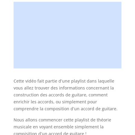
Vous voulez aller beaucoup plus loin ?
ACCÉDEZ à un cours de guitare particulier
GRATUIT
en vidéo pour prendre tout de suite les
BONNES HABITUDES
Cette vidéo fait partie d’une playlist dans laquelle
vous allez trouver des informations concernant la
construction des accords de guitare, comment
enrichir les accords, ou simplement pour
comprendre la composition d’un accord de guitare.
Nous allons commencer cette playlist de théorie
musicale en voyant ensemble simplement la
compisition d’un accord de guitare !