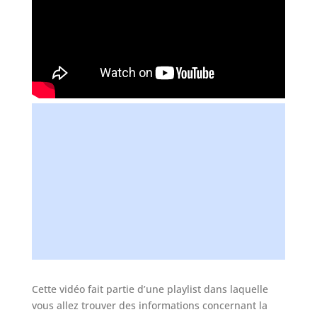
Vous voulez aller beaucoup plus loin ?
ACCÉDEZ à un cours de guitare particulier
GRATUIT
en vidéo pour prendre tout de suite les
BONNES HABITUDES
Cette vidéo fait partie d’une playlist dans laquelle
vous allez trouver des informations concernant la