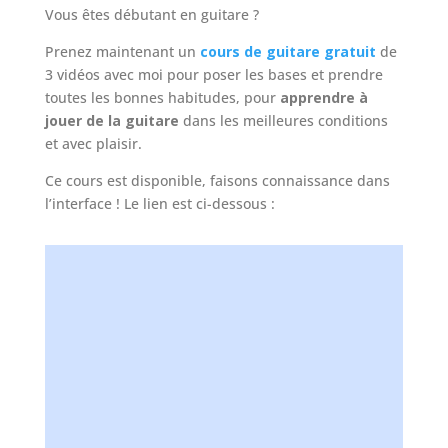
Vous êtes débutant en guitare ?
Prenez maintenant un
cours de guitare gratuit
de
3 vidéos avec moi pour poser les bases et prendre
toutes les bonnes habitudes, pour
apprendre à
jouer de la guitare
dans les meilleures conditions
et avec plaisir.
Ce cours est disponible, faisons connaissance dans
l’interface ! Le lien est ci-dessous :
Un cours avec Alexandre ça vous dit ?
ACCÉDEZ à un cours de guitare particulier
GRATUIT
en vidéo pour prendre tout de suite les
BONNES HABITUDES