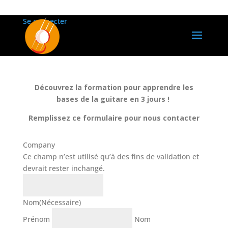
Se connecter
Découvrez la formation pour apprendre les
bases de la guitare en 3 jours !
Remplissez ce formulaire pour nous contacter
Company
Ce champ n’est utilisé qu’à des fins de validation et
devrait rester inchangé.
Nom
(Nécessaire)
Prénom
Nom