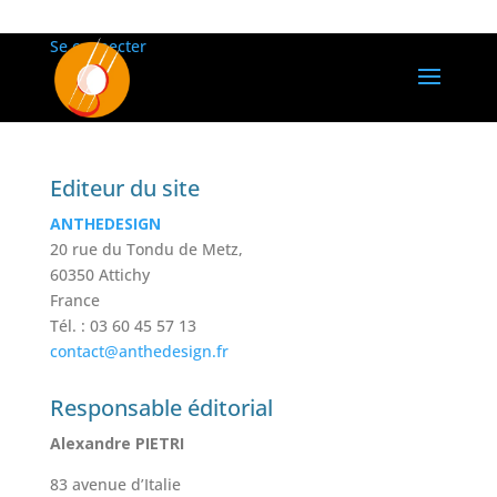
Se connecter
Editeur du site
ANTHEDESIGN
20 rue du Tondu de Metz,
60350 Attichy
France
Tél. : 03 60 45 57 13
contact@anthedesign.fr
Responsable éditorial
Alexandre PIETRI
83 avenue d’Italie