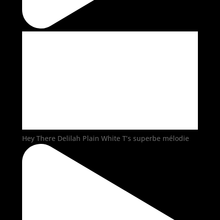
Hey There Delilah Plain White T’s superbe mélodie