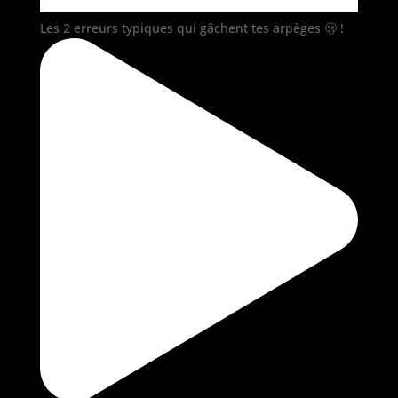
Les 2 erreurs typiques qui gâchent tes arpèges 🫢 !