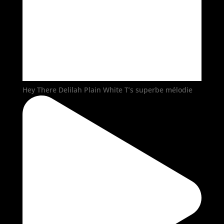
Hey There Delilah Plain White T’s superbe mélodie