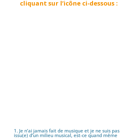
cliquant sur l’icône ci-dessous :
Recevoir la Brochure Détaillée du
Stage (dates, tarifs)
Questions les plus fréquentes
sur le stage de guitare
1. Je n’ai jamais fait de musique et je ne suis pas
issu(e) d’un milieu musical, est-ce quand même