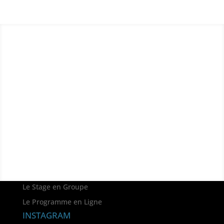
Vous avez des questions ?
Contactez sans attendre Alexandre :
alexandre @ laguitareavecalexandre.com (sans les
espaces)
Je serai ravi de répondre à vos questions !
Le Stage en Groupe
Le Programme en Ligne
INSTAGRAM