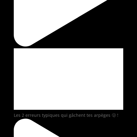
Les 2 erreurs typiques qui gâchent tes arpèges 🫢 !