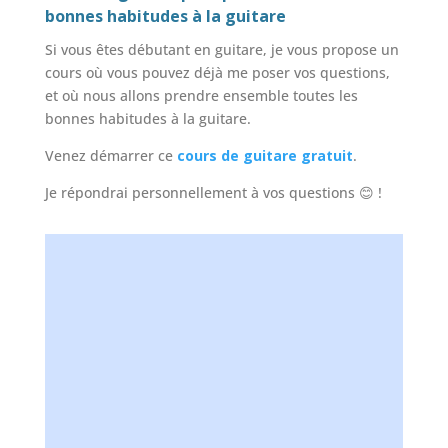
bonnes habitudes à la guitare
Si vous êtes débutant en guitare, je vous propose un
cours où vous pouvez déjà me poser vos questions,
et où nous allons prendre ensemble toutes les
bonnes habitudes à la guitare.
Venez démarrer ce
cours de guitare gratuit
.
Je répondrai personnellement à vos questions 😊 !
Un cours pour débutants avec Alexandre
ça vous dit ?
ACCÉDEZ à un cours de guitare particulier
GRATUIT
en vidéo pour prendre tout de suite les
BONNES HABITUDES