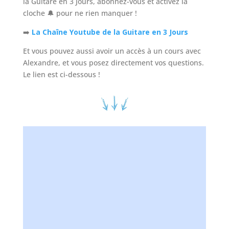
la Guitare en 3 Jours, abonnez-vous et activez la
cloche 🔔 pour ne rien manquer !
➡️
La Chaîne Youtube de la Guitare en 3 Jours
Et vous pouvez aussi avoir un accès à un cours avec
Alexandre, et vous posez directement vos questions.
Le lien est ci-dessous !
Un cours avec Alexandre ça vous dit ?
ACCÉDEZ à un cours de guitare particulier
GRATUIT
en vidéo pour prendre tout de suite les
BONNES HABITUDES