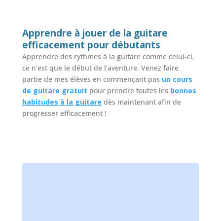
Apprendre à jouer de la guitare
efficacement pour débutants
Apprendre des rythmes à la guitare comme celui-ci,
ce n’est que le début de l’aventure. Venez faire
partie de mes élèves en commençant pas
un cours
de guitare gratuit
pour prendre toutes les
bonnes
habitudes à la guitare
dès maintenant afin de
progresser efficacement !
Un cours avec Alexandre ça vous dit ?
ACCÉDEZ à un cours de guitare particulier
GRATUIT
en vidéo pour prendre tout de suite les
BONNES HABITUDES