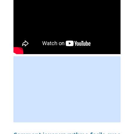
Vous voulez aller beaucoup plus loin ?
ACCÉDEZ à un cours de guitare particulier
GRATUIT
en vidéo pour prendre tout de suite les
BONNES HABITUDES