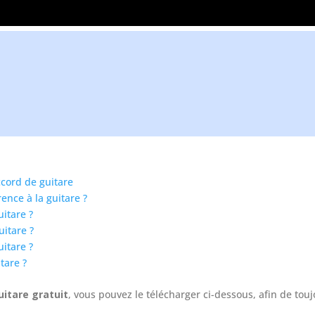
ez aller beaucoup plus loin ?
urs de guitare particulier GRATUIT
dre tout de suite les BONNES HABITUDES
cord de guitare
ence à la guitare ?
itare ?
itare ?
itare ?
tare ?
uitare gratuit
, vous pouvez le télécharger ci-dessous, afin de tou
!