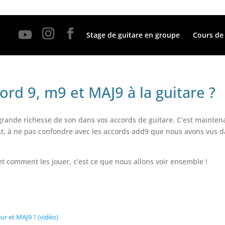
Stage de guitare en groupe
Cours de 
rd 9, m9 et MAJ9 à la guitare ?
ande richesse de son dans vos accords de guitare. C’est mainten
st, à ne pas confondre avec les accords add9 que nous avons vus 
comment les jouer, c’est ce que nous allons voir ensemble !
r et MAJ9 ? (vidéo)