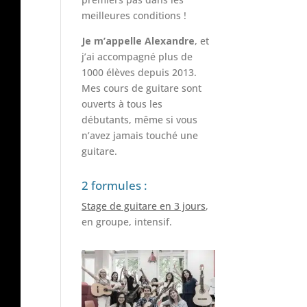
meilleures conditions !
Je m’appelle Alexandre
, et
j’ai accompagné plus de
1000 élèves depuis 2013.
Mes cours de guitare sont
ouverts à tous les
débutants, même si vous
n’avez jamais touché une
guitare.
2 formules :
Stage de guitare en 3 jours
,
en groupe, intensif.