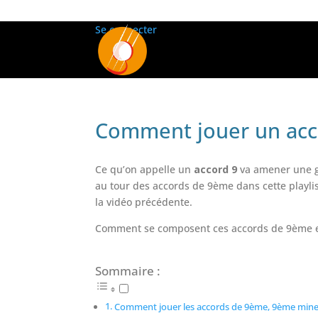
Se connecter
Comment jouer un acco
Ce qu’on appelle un
accord 9
va amener une gr
au tour des accords de 9ème dans cette playli
la vidéo précédente.
Comment se composent ces accords de 9ème et 
Sommaire :
Comment jouer les accords de 9ème, 9ème mineu